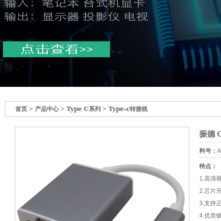
>
>
>
首页
产品中心
Type C系列
Type-c转接线
振德 C
料号：
A
特点：
1.高清
2.芯
3.支持
4.优