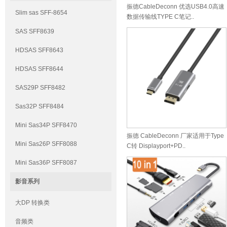
振德CableDeconn 优选USB4.0高速
Slim sas SFF-8654
数据传输线TYPE C笔记..
SAS SFF8639
HDSAS SFF8643
HDSAS SFF8644
SAS29P SFF8482
Sas32P SFF8484
Mini Sas34P SFF8470
振德 CableDeconn 厂家适用于Type
Mini Sas26P SFF8088
C转 Displayport+PD..
Mini Sas36P SFF8087
影音系列
大DP 转换类
音频类