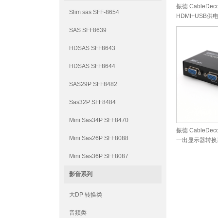
振德 CableDec
Slim sas SFF-8654
HDMI+USB供
SAS SFF8639
HDSAS SFF8643
HDSAS SFF8644
SAS29P SFF8482
Sas32P SFF8484
Mini Sas34P SFF8470
振德 CableDe
Mini Sas26P SFF8088
一出显示器转换器
Mini Sas36P SFF8087
影音系列
大DP 转换类
音频类