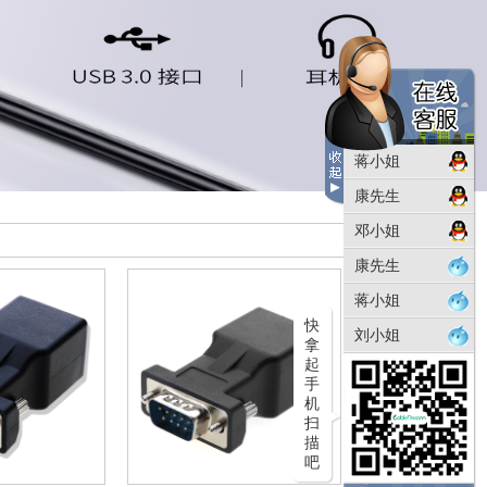
蒋小姐
康先生
邓小姐
康先生
蒋小姐
快
刘小姐
拿
起
手
机
扫
描
吧