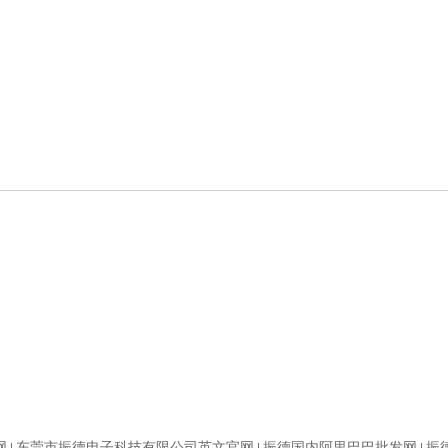
网
东莞市振德电子科技有限公司英文官网
振德国内阿里巴巴批发网
振
|
|
|