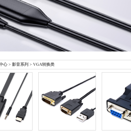
中心
>
影音系列
>
VGA转换类