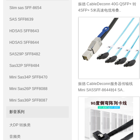
振德 CableDeconn 40G QSFP+ 转
Slim sas SFF-8654
4SFP+ 5米高速电缆堆叠..
SAS SFF8639
HDSAS SFF8643
HDSAS SFF8644
SAS29P SFF8482
Sas32P SFF8484
Mini Sas34P SFF8470
振德 CableDeconn服务器传输线
Mini Sas26P SFF8088
Mini SASSFF-8644转4 SA..
Mini Sas36P SFF8087
影音系列
大DP 转换类
音频类