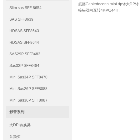
振德Cabledeconn mini dp转大DP转
Slim sas SFF-8654
接头双向互转4K@144H..
SAS SFF8639
HDSAS SFF8643
HDSAS SFF8644
SAS29P SFF8482
Sas32P SFF8484
Mini Sas34P SFF8470
Mini Sas26P SFF8088
Mini Sas36P SFF8087
影音系列
大DP 转换类
音频类