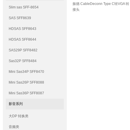
振德 CableDeconn Type C转VGA 转
Slim sas SFF-8654
接头
SAS SFF8639
HDSAS SFF8643
HDSAS SFF8644
SAS29P SFF8482
Sas32P SFF8484
Mini Sas34P SFF8470
Mini Sas26P SFF8088
Mini Sas36P SFF8087
影音系列
大DP 转换类
音频类