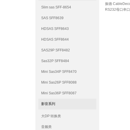
振德 CableDeco
Slim sas SFF-8654
RS232母口串
SAS SFF8639
HDSAS SFF8643
HDSAS SFF8644
SAS29P SFF8482
Sas32P SFF8484
Mini Sas34P SFF8470
Mini Sas26P SFF8088
Mini Sas36P SFF8087
影音系列
大DP 转换类
音频类