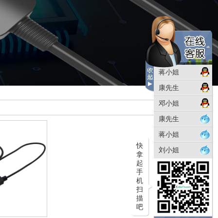
蒋小姐
康先生
邓小姐
康先生
蒋小姐
快
刘小姐
拿
起
手
机
扫
描
吧