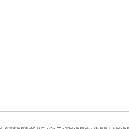
网
东莞市振德电子科技有限公司英文官网
振德国内阿里巴巴批发网
振
|
|
|