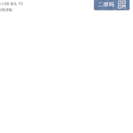
n USB 母头 TO
 充电传输..