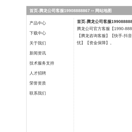
首页-腾龙公司客服19908888867
›› 网站地图
首页-腾龙公司客服199088888
产品中心
下载中心
关于我们
新闻资讯
技术服务支持
人才招聘
荣誉资质
联系我们
产品中心
腾龙公司官方客服【1990-88
Type C系列
此频道下无子栏目
公司简介
此频道下无子栏目
此频道下无子栏目
此频道下无子栏目
此频道下无子栏目
此频道下无子栏目
下载中心
【腾龙咨询客服】【快手-抖音
MINI SAS系列
公司相册
忧】【资金保障】。
关于我们
影音系列
苹果Mini dp系列
新闻资讯
光纤影音线
技术服务支持
电脑周边配件
人才招聘
Usb数据线
荣誉资质
联系我们