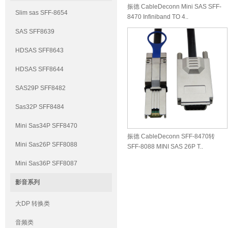
振德 CableDeconn Mini SAS SFF-
Slim sas SFF-8654
8470 Infiniband TO 4..
SAS SFF8639
HDSAS SFF8643
HDSAS SFF8644
SAS29P SFF8482
Sas32P SFF8484
Mini Sas34P SFF8470
振德 CableDeconn SFF-8470转
Mini Sas26P SFF8088
SFF-8088 MINI SAS 26P T..
Mini Sas36P SFF8087
影音系列
大DP 转换类
音频类