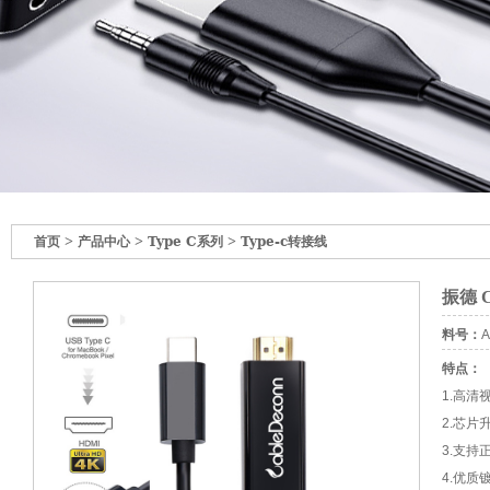
>
>
>
首页
产品中心
Type C系列
Type-c转接线
振德 C
料号：
A
特点：
1.高清
2.芯
3.支持
4.优